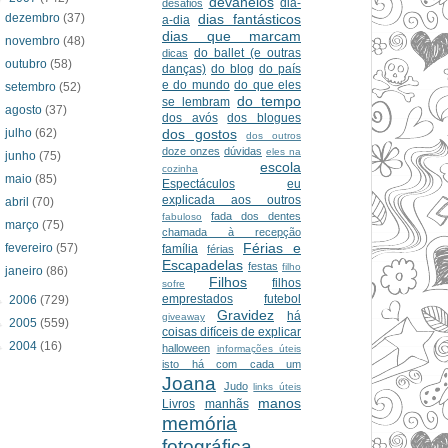
devaneios
dia-
desafios
dezembro
(37)
dias fantásticos
a-dia
dias que marcam
novembro
(48)
do ballet (e outras
dicas
outubro
(58)
danças)
do blog
do país
e do mundo
do que eles
setembro
(52)
do tempo
se lembram
agosto
(37)
dos avós
dos blogues
julho
(62)
dos gostos
dos outros
doze onzes
dúvidas
eles na
junho
(75)
escola
cozinha
maio
(85)
Espectáculos
eu
explicada aos outros
abril
(70)
fada dos dentes
fabuloso
março
(75)
chamada à recepção
Férias e
fevereiro
(57)
família
férias
Escapadelas
festas
filho
janeiro
(86)
Filhos
filhos
sofre
emprestados
futebol
►
2006
(729)
Gravidez
há
giveaway
►
2005
(559)
coisas difíceis de explicar
►
2004
(16)
halloween
informações úteis
isto há com cada um
Joana
Judo
links úteis
manos
Livros
manhãs
memória
fotográfica