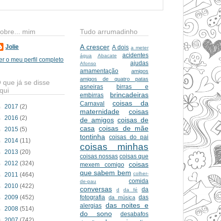
obre... mim
Tudo arrumadinho
A crescer
Jolie
A dois
a meter
acidentes
água
Abacate
er o meu perfil completo
ajudas
Afonso
amamentação
amigos
amigos de quatro patas
 que já se disse
asneiras
birras e
qui
brincadeiras
embirras
coisas da
Carnaval
►
2017
(2)
maternidade
coisas
►
2016
(2)
de amigos
coisas de
casa
coisas de mãe
►
2015
(5)
tontinha
coisas do pai
►
2014
(11)
coisas minhas
►
2013
(20)
coisas nossas
coisas que
►
2012
(324)
coisas
mexem comigo
que sabem bem
colher-
►
2011
(464)
comida
de-pau
►
2010
(422)
conversas
da
d
da fé
►
2009
(452)
fotografia
das
da música
das noites e
alergias
►
2008
(514)
do sono
desabafos
▼
2007
(742)