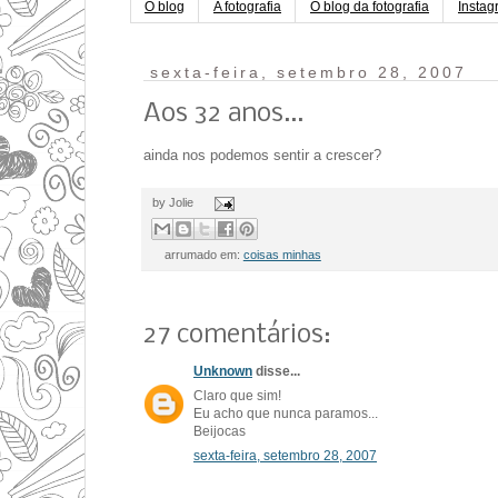
O blog
A fotografia
O blog da fotografia
Instag
sexta-feira, setembro 28, 2007
Aos 32 anos...
ainda nos podemos sentir a crescer?
by
Jolie
arrumado em:
coisas minhas
27 comentários:
Unknown
disse...
Claro que sim!
Eu acho que nunca paramos...
Beijocas
sexta-feira, setembro 28, 2007