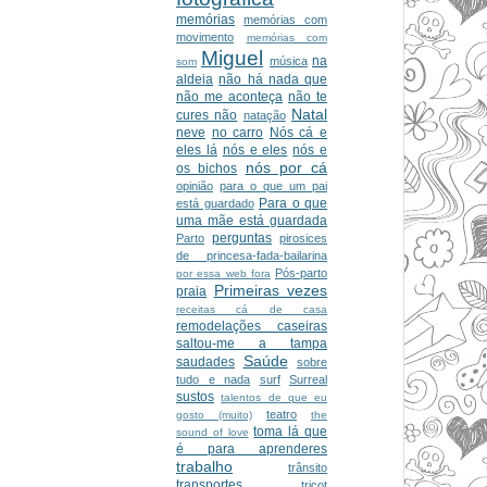
memórias
memórias com
movimento
memórias com
Miguel
na
música
som
aldeia
não há nada que
não me aconteça
não te
Natal
cures não
natação
neve
no carro
Nós cá e
eles lá
nós e eles
nós e
nós por cá
os bichos
opinião
para o que um pai
Para o que
está guardado
uma mãe está guardada
perguntas
Parto
pirosices
de princesa-fada-bailarina
Pós-parto
por essa web fora
Primeiras vezes
praia
receitas cá de casa
remodelações caseiras
saltou-me a tampa
Saúde
saudades
sobre
tudo e nada
surf
Surreal
sustos
talentos de que eu
teatro
gosto (muito)
the
toma lá que
sound of love
é para aprenderes
trabalho
trânsito
transportes
tricot