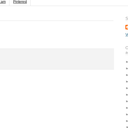
r.am
Pinterest
S
V
O
a