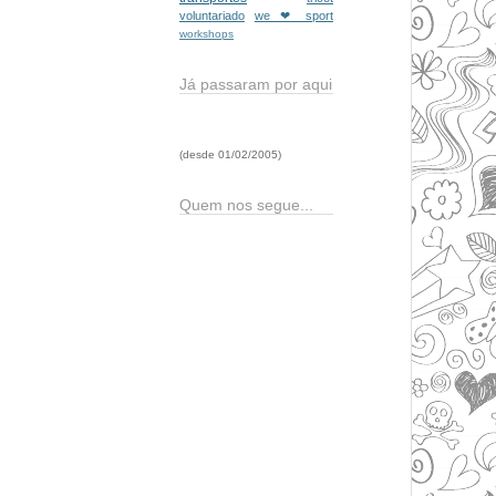
voluntariado
we ❤ sport
workshops
Já passaram por aqui
(desde 01/02/2005)
Quem nos segue...