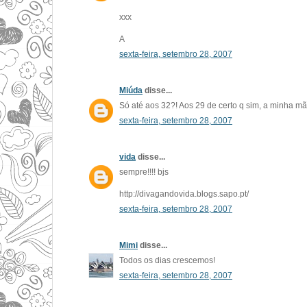
xxx
A
sexta-feira, setembro 28, 2007
Miúda
disse...
Só até aos 32?! Aos 29 de certo q sim, a minha mãe 
sexta-feira, setembro 28, 2007
vida
disse...
sempre!!!! bjs
http://divagandovida.blogs.sapo.pt/
sexta-feira, setembro 28, 2007
Mimi
disse...
Todos os dias crescemos!
sexta-feira, setembro 28, 2007