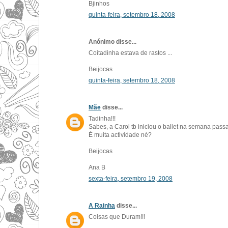
Bjinhos
quinta-feira, setembro 18, 2008
Anónimo disse...
Coitadinha estava de rastos ...
Beijocas
quinta-feira, setembro 18, 2008
Mãe
disse...
Tadinha!!!
Sabes, a Carol tb iniciou o ballet na semana passa
É muita actividade né?
Beijocas
Ana B
sexta-feira, setembro 19, 2008
A Rainha
disse...
Coisas que Duram!!!