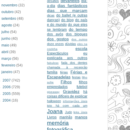
devaneios
dia-
desafios
novembro
(32)
dias fantásticos
a-dia
dias que marcam
outubro
(42)
do ballet (e outras
dicas
setembro
(48)
danças)
do blog
do país
e do mundo
do que eles
agosto
(24)
do tempo
se lembram
julho
(54)
dos avós
dos blogues
junho
(40)
dos gostos
dos outros
doze onzes
dúvidas
eles na
maio
(49)
escola
cozinha
abril
(39)
Espectáculos
eu
explicada aos outros
março
(56)
fada dos dentes
fabuloso
fevereiro
(54)
chamada à recepção
Férias e
janeiro
(47)
família
férias
Escapadelas
festas
filho
►
2007
(742)
Filhos
filhos
sofre
emprestados
futebol
►
2006
(729)
Gravidez
há
giveaway
►
2005
(559)
coisas difíceis de explicar
►
2004
(16)
halloween
informações úteis
isto há com cada um
Joana
Judo
links úteis
manos
Livros
manhãs
memória
fotográfica