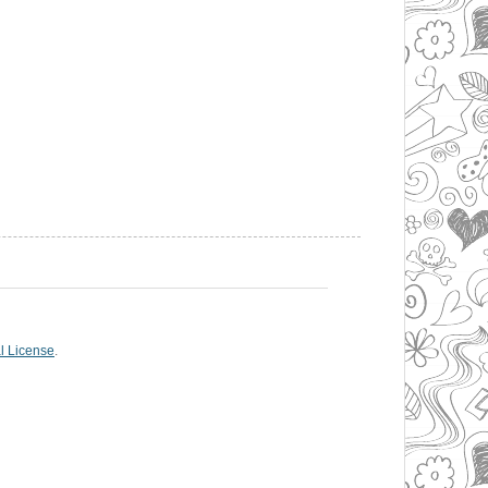
l License
.