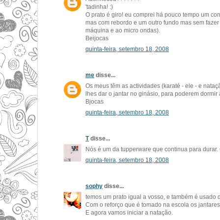
'tadinha! :)
O prato é giro! eu comprei há pouco tempo um co
mas com rebordo e um outro fundo mas sem fazer 
máquina e ao micro ondas).
Beijocas
quinta-feira, setembro 18, 2008
me
disse...
Os meus têm as actividades (karaté - ele - e nataç
lhes dar o jantar no ginásio, para poderem dormir 
Bjocas
quinta-feira, setembro 18, 2008
T
disse...
Nós é um da tupperware que continua para durar. O
quinta-feira, setembro 18, 2008
sophy
disse...
temos um prato igual a vosso, e também é usado d
Com o reforço que é tomado na escola os jantares
E agora vamos iniciar a natação.