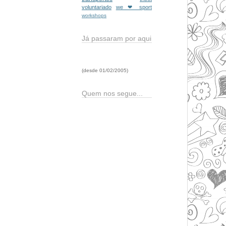
voluntariado
we ❤ sport
workshops
Já passaram por aqui
(desde 01/02/2005)
Quem nos segue...