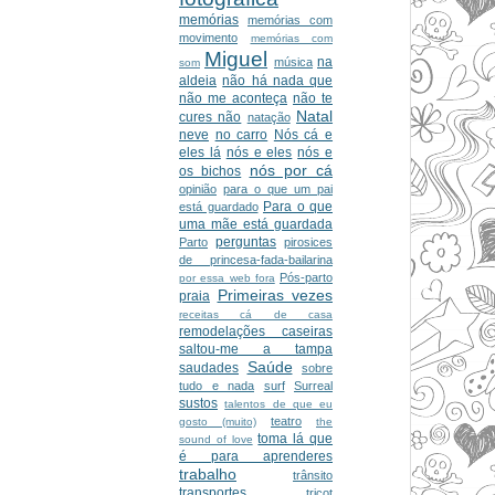
memórias
memórias com
movimento
memórias com
Miguel
na
música
som
aldeia
não há nada que
não me aconteça
não te
Natal
cures não
natação
neve
no carro
Nós cá e
eles lá
nós e eles
nós e
nós por cá
os bichos
opinião
para o que um pai
Para o que
está guardado
uma mãe está guardada
perguntas
Parto
pirosices
de princesa-fada-bailarina
Pós-parto
por essa web fora
Primeiras vezes
praia
receitas cá de casa
remodelações caseiras
saltou-me a tampa
Saúde
saudades
sobre
tudo e nada
surf
Surreal
sustos
talentos de que eu
teatro
gosto (muito)
the
toma lá que
sound of love
é para aprenderes
trabalho
trânsito
transportes
tricot