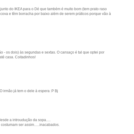
njunto do IKEA para o Dé que também é muito bom (tem prato raso
cova e têm borracha por baixo além de serem práticos porque vão à
ão - os dois) às segundas e sextas. O cansaço é tal que optei por
até casa. Coitadinhos!
 irmão já tem o dele à espera :P Bj
esde a introudução da sopa.....
 costumam ser assim......inacabados.