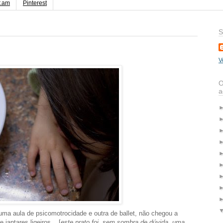
r.am
Pinterest
S
V
O
a
uma aula de psicomotrocidade e outra de ballet, não chegou a
jantares ligeiros... [
este prato foi, sem sombra de dúvida, uma