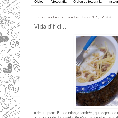
O blog
A fotografia
O blog da fotografia
Instag
quarta-feira, setembro 17, 2008
Vida difícil...
a de um prato. E a de criança também, que depois de 
acabar o prato de comida. Prevêem-se quartas-feiras de 