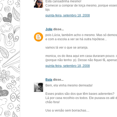
Está cansadinha mesmo!
Comecei a comprar de loiça mesmo, porque esses
bjs
quinta-feira, setembro 18, 2008
Jolie
disse...
pois Lúcia, também acho o mesmo. Mas só demos c
e com a escola a ver se há outra hipótese...
vamos lá ver o que se arranja.
monica, os do ikea aqui em casa duraram pouco. 
(porque não tenho :p). Desse não fiquei fã, apena
quinta-feira, setembro 18, 2008
Bala
disse...
Bem, ela vinha mesmo derreada!
Esses pratos são dos que têm bases aderentes?
Lá por casa recolhio-os todos. Ele puxava-os até d
chão fora!
Uso a versão sem borrachas....