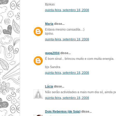
Bjokas
quinta-feira, setembro 18, 2008
Maria
disse...
Estava mesmo cansadita...:)
bjnho.
quinta-feira, setembro 18, 2008
guga2004
disse...
É bom sinal... brincou muito e com muita energia.
bjs Sandra
quinta-feira, setembro 18, 2008
Lúcia
disse...
Não serão actividades a mais num dia só, ainda p
quinta-feira, setembro 18, 2008
Dois Rebentos (de Soja)
disse...