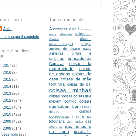
obre... mim
Tudo arrumadinho
A crescer
Jolie
A dois
a meter
acidentes
água
Abacate
er o meu perfil completo
ajudas
Afonso
amamentação
amigos
amigos de quatro patas
 que já se disse
asneiras
birras e
qui
brincadeiras
embirras
coisas da
Carnaval
►
2017
(2)
maternidade
coisas
►
2016
(2)
de amigos
coisas de
casa
coisas de mãe
►
2015
(5)
tontinha
coisas do pai
►
2014
(11)
coisas minhas
►
2013
(20)
coisas nossas
coisas que
►
2012
(324)
coisas
mexem comigo
que sabem bem
colher-
►
2011
(464)
comida
de-pau
►
2010
(422)
conversas
da
d
da fé
►
2009
(452)
fotografia
das
da música
das noites e
alergias
▼
2008
(514)
do sono
desabafos
dezembro
(29)