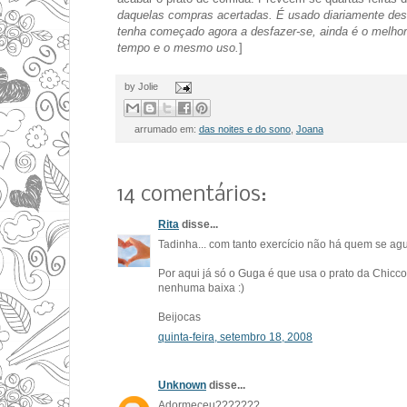
daquelas compras acertadas. É usado diariamente desd
tenha começado agora a desfazer-se, ainda é o melho
tempo e o mesmo uso.
]
by
Jolie
arrumado em:
das noites e do sono
,
Joana
14 comentários:
Rita
disse...
Tadinha... com tanto exercício não há quem se agu
Por aqui já só o Guga é que usa o prato da Chicco
nenhuma baixa :)
Beijocas
quinta-feira, setembro 18, 2008
Unknown
disse...
Adormeceu???????