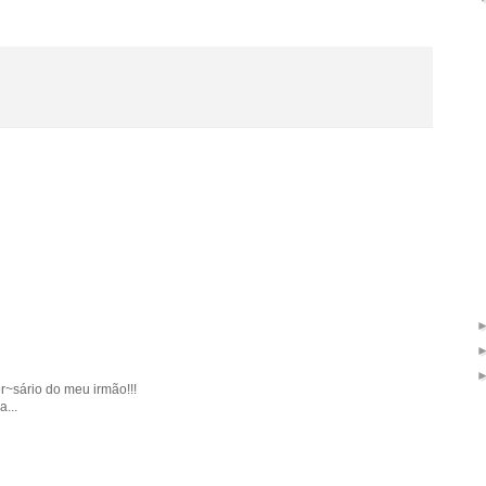
er~sário do meu irmão!!!
...