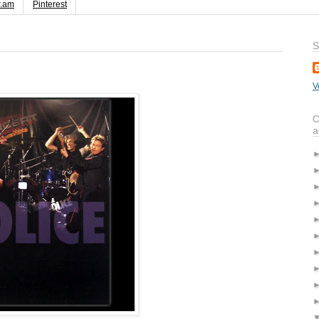
r.am
Pinterest
S
V
O
a