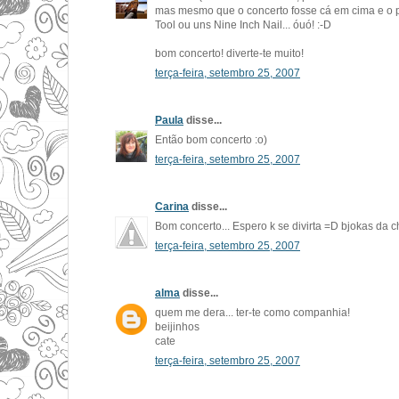
mas mesmo que o concerto fosse cá em cima e o pre
Tool ou uns Nine Inch Nail... óuó! :-D
bom concerto! diverte-te muito!
terça-feira, setembro 25, 2007
Paula
disse...
Então bom concerto :o)
terça-feira, setembro 25, 2007
Carina
disse...
Bom concerto... Espero k se divirta =D bjokas da 
terça-feira, setembro 25, 2007
alma
disse...
quem me dera... ter-te como companhia!
beijinhos
cate
terça-feira, setembro 25, 2007