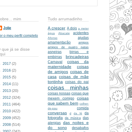
obre... mim
Tudo arrumadinho
A crescer
Jolie
A dois
a meter
acidentes
água
Abacate
er o meu perfil completo
ajudas
Afonso
amamentação
amigos
amigos de quatro patas
 que já se disse
asneiras
birras e
qui
brincadeiras
embirras
coisas da
Carnaval
►
2017
(2)
maternidade
coisas
►
2016
(2)
de amigos
coisas de
casa
coisas de mãe
►
2015
(5)
tontinha
coisas do pai
►
2014
(11)
coisas minhas
►
2013
(20)
coisas nossas
coisas que
►
2012
(324)
coisas
mexem comigo
que sabem bem
colher-
►
2011
(464)
comida
de-pau
►
2010
(422)
conversas
da
d
da fé
►
2009
(452)
fotografia
das
da música
das noites e
alergias
►
2008
(514)
do sono
desabafos
▼
2007
(742)