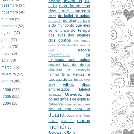
devaneios
dia-
desafios
dezembro
(37)
dias fantásticos
a-dia
dias que marcam
novembro
(48)
do ballet (e outras
dicas
outubro
(58)
danças)
do blog
do país
e do mundo
do que eles
setembro
(52)
do tempo
se lembram
agosto
(37)
dos avós
dos blogues
julho
(62)
dos gostos
dos outros
doze onzes
dúvidas
eles na
junho
(75)
escola
cozinha
maio
(85)
Espectáculos
eu
explicada aos outros
abril
(70)
fada dos dentes
fabuloso
março
(75)
chamada à recepção
Férias e
fevereiro
(57)
família
férias
Escapadelas
festas
filho
janeiro
(86)
Filhos
filhos
sofre
emprestados
futebol
►
2006
(729)
Gravidez
há
giveaway
►
2005
(559)
coisas difíceis de explicar
►
2004
(16)
halloween
informações úteis
isto há com cada um
Joana
Judo
links úteis
manos
Livros
manhãs
memória
fotográfica