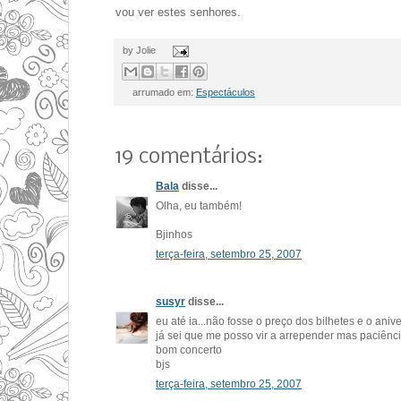
vou ver estes senhores.
by
Jolie
arrumado em:
Espectáculos
19 comentários:
Bala
disse...
Olha, eu também!
Bjinhos
terça-feira, setembro 25, 2007
susyr
disse...
eu até ia...não fosse o preço dos bilhetes e o aniv
já sei que me posso vir a arrepender mas paciência
bom concerto
bjs
terça-feira, setembro 25, 2007