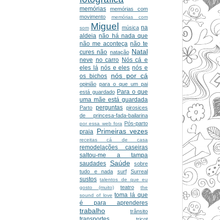
memórias
memórias com
movimento
memórias com
Miguel
na
música
som
aldeia
não há nada que
não me aconteça
não te
Natal
cures não
natação
neve
no carro
Nós cá e
eles lá
nós e eles
nós e
nós por cá
os bichos
opinião
para o que um pai
Para o que
está guardado
uma mãe está guardada
perguntas
Parto
pirosices
de princesa-fada-bailarina
Pós-parto
por essa web fora
Primeiras vezes
praia
receitas cá de casa
remodelações caseiras
saltou-me a tampa
Saúde
saudades
sobre
tudo e nada
surf
Surreal
sustos
talentos de que eu
teatro
gosto (muito)
the
toma lá que
sound of love
é para aprenderes
trabalho
trânsito
transportes
tricot