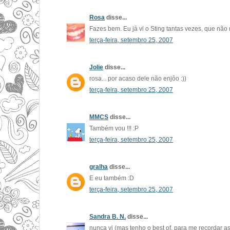
Rosa
disse...
Fazes bem. Eu já vi o Sting tantas vezes, que não 
terça-feira, setembro 25, 2007
Jolie
disse...
rosa... por acaso dele não enjôo :))
terça-feira, setembro 25, 2007
MMCS
disse...
Também vou !!! :P
terça-feira, setembro 25, 2007
gralha
disse...
E eu também :D
terça-feira, setembro 25, 2007
Sandra B. N.
disse...
nunca vi (mas tenho o best of, para me recordar a