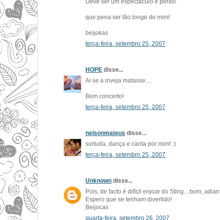
Deve ser um espectáculo e pêras!
que pena ser tão longe de mim!
beijokas
terça-feira, setembro 25, 2007
HOPE
disse...
Ai se a inveja matasse....
Bom concerto!
terça-feira, setembro 25, 2007
nelsonmateus
disse...
sortuda, dança e canta por mim! :)
terça-feira, setembro 25, 2007
Unknown
disse...
Pois, de facto é difícil enjoar do Sting... bom, adian
Espero que se tenham divertido!
Beijocas
quarta-feira, setembro 26, 2007