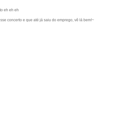
to eh eh eh
se concerto e que até já saiu do emprego, vê lá bem!~