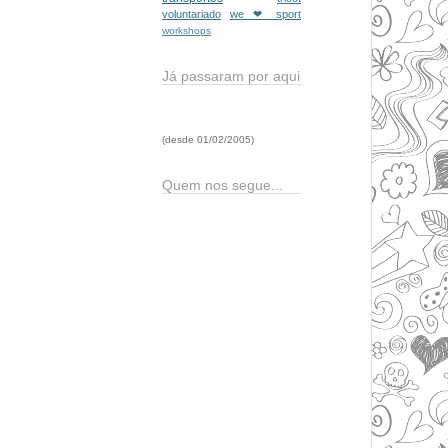
voluntariado
we ❤ sport
workshops
Já passaram por aqui
(desde 01/02/2005)
Quem nos segue...