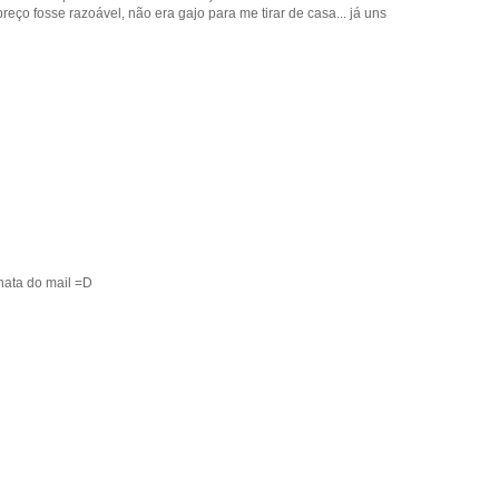
ço fosse razoável, não era gajo para me tirar de casa... já uns
chata do mail =D